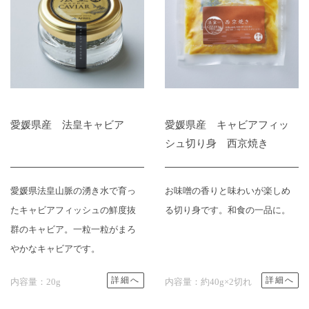
愛媛県産 法皇キャビア
愛媛県産 キャビアフィッ
シュ切り身 西京焼き
愛媛県法皇山脈の湧き水で育っ
お味噌の香りと味わいが楽しめ
たキャビアフィッシュの鮮度抜
る切り身です。和食の一品に。
群のキャビア。一粒一粒がまろ
やかなキャビアです。
詳細へ
詳細へ
内容量：20g
内容量：約40g×2切れ