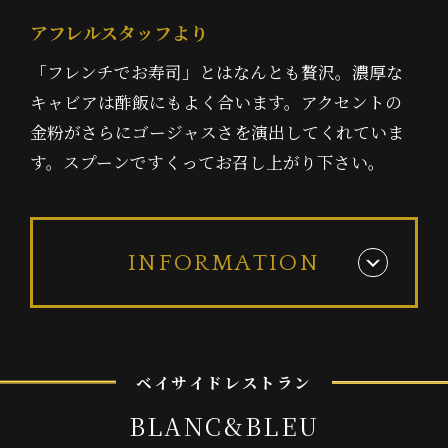
アフレルスタッフより
「フレンチでお寿司」とはなんとも贅沢。濃厚な
キャビアは酢飯にもよく合います。アクセントの
金粉がさらにゴージャスさを演出してくれていま
す。スプーンですくってお召し上がり下さい。
INFORMATION
ベ
イ
サ
イ
ド
レ
ス
ト
ラ
ン
B
L
A
N
C
&
B
L
E
U