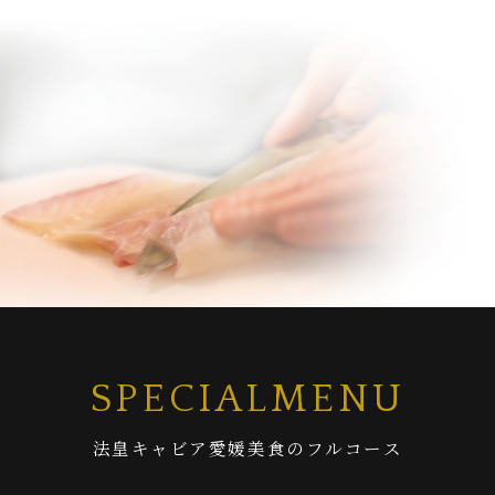
S
P
E
C
I
A
L
M
E
N
U
法
皇
キ
ャ
ビ
ア
愛
媛
美
食
の
フ
ル
コ
ー
ス