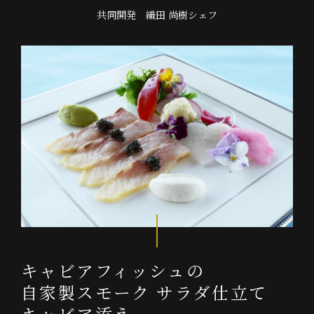
共
同
開
発
織
田
尚
樹
シ
ェ
フ
キャビアフィッシュの
自家製スモーク サラダ仕立て