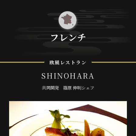
フ
レ
ン
チ
欧
風
レ
ス
ト
ラ
ン
S
H
I
N
O
H
A
R
A
共
同
開
発
篠
原
伸
明
シ
ェ
フ