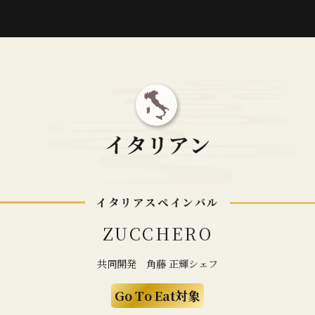
イ
タ
リ
ア
ン
イ
タ
リ
ア
ス
ペ
イ
ン
バ
ル
Z
U
C
C
H
E
R
O
共
同
開
発
角
藤
正
輝
シ
ェ
フ
G
o
T
o
E
a
t
対
象