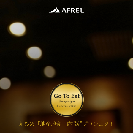
え
ひ
め
「
地
産
地
食
」
応
“媛”
プ
ロ
ジ
ェ
ク
ト