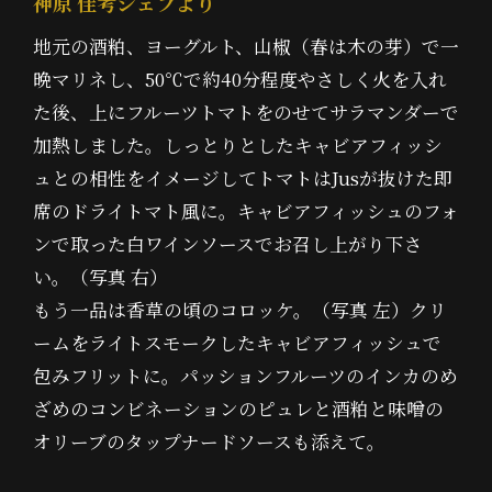
神原 佳考シェフより
地元の酒粕、ヨーグルト、山椒（春は木の芽）で一
晩マリネし、50℃で約40分程度やさしく火を入れ
た後、上にフルーツトマトをのせてサラマンダーで
加熱しました。しっとりとしたキャビアフィッシ
ュとの相性をイメージしてトマトはJusが抜けた即
席のドライトマト風に。キャビアフィッシュのフォ
ンで取った白ワインソースでお召し上がり下さ
い。（写真 右）
もう一品は香草の頃のコロッケ。（写真 左）クリ
ームをライトスモークしたキャビアフィッシュで
包みフリットに。パッションフルーツのインカのめ
ざめのコンビネーションのピュレと酒粕と味噌の
オリーブのタップナードソースも添えて。