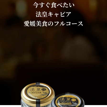
今
す
ぐ
食
べ
た
い
法
皇
キ
ャ
ビ
ア
愛
媛
美
食
の
フ
ル
コ
ー
ス