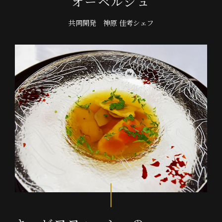
オ
ー
ベ
ル
ジ
ュ
共
同
開
発
神
原
佳
考
シ
ェ
フ