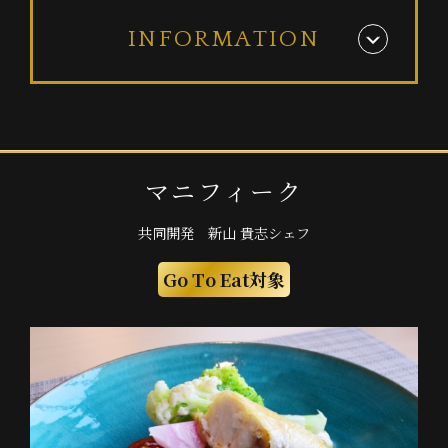
INFORMATION
マ
ニ
フ
ィ
ー
ク
共
同
開
発
新
山
貴
志
シ
ェ
フ
G
o
T
o
E
a
t
対
象